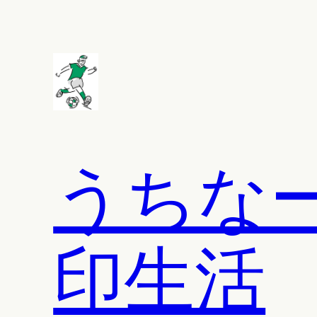
内
容
を
ス
キ
ッ
プ
うちな
印生活